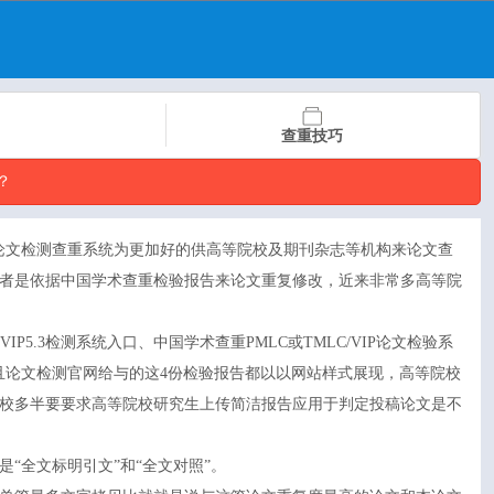
查重技巧
？
论文检测查重系统为更加好的供高等院校及期刊杂志等机构来论文查
者是依据中国学术查重检验报告来论文重复修改，近来非常多高等院
.3检测系统入口、中国学术查重PMLC或TMLC/VIP论文检验系
并且论文检测官网给与的这4份检验报告都以以网站样式展现，高等院校
校多半要要求高等院校研究生上传简洁报告应用于判定投稿论文是不
“全文标明引文”和“全文对照”。