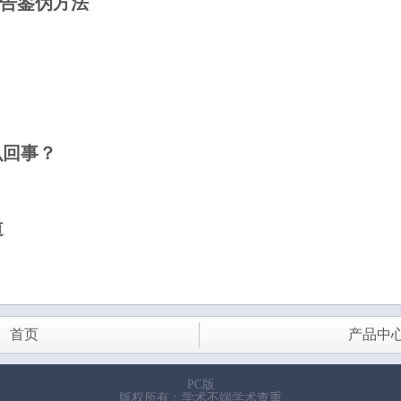
报告鉴伪方法
么回事？
道
首页
产品中
PC版
版权所有：学术不端学术查重