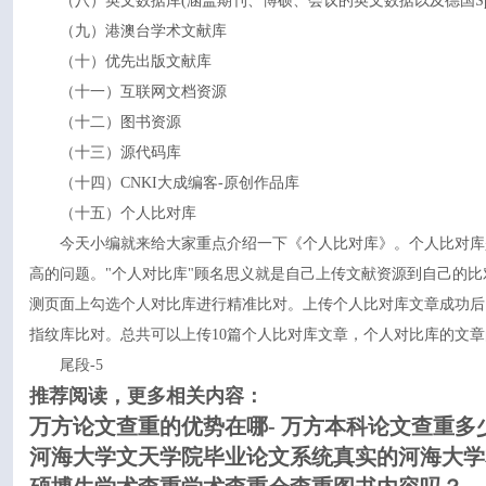
（八）英文数据库(涵盖期刊、博硕、会议的英文数据以及德国Springer
（九）港澳台学术文献库
（十）优先出版文献库
（十一）互联网文档资源
（十二）图书资源
（十三）源代码库
（十四）CNKI大成编客-原创作品库
（十五）个人比对库
今天小编就来给大家重点介绍一下《个人比对库》。个人比对库
高的问题。"个人对比库"顾名思义就是自己上传文献资源到自己的比对
测页面上勾选个人对比库进行精准比对。上传个人比对库文章成功后
指纹库比对。总共可以上传10篇个人比对库文章，个人对比库的文章
尾段-5
推荐阅读，更多相关内容：
万方论文查重的优势在哪- 万方本科论文查重多
河海大学文天学院毕业论文系统真实的河海大学