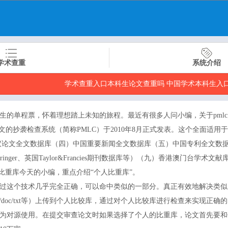
学术查重
系统介绍
学术查重入口本科生论文查重吗 中国学术本科生入
生的单程票，怀着理想踏上未知的旅程。最近有很多人问小编，关于pml
文的抄袭检查系统（简称PMLC）于2010年8月正式发表。这个全面适
议论文全文数据库（四）中国重要新闻全文数据库（五）中国专利全文数
ger、英国Taylor&Francies期刊数据库等）（九）香港澳门台
人比重库今天的小编，重点介绍“个人比重库”。
过这个技术几乎完全正确，可以命中类似的一部分。真正有效地解决类似
/doc/txt等）上传到个人比较库，通过对个人比较库进行检查来实现正
为对源使用。在提交审查论文时如果选择了个人的比重库，论文首先要和