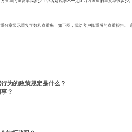
万方查重的重复率高多少；或者是说学术一定比万方查重的重复率低多少。
查重分章显示重复字数和查重率，如下图，我给客户降重后的查重报告。 
端行为的政策规定是什么？
回事？