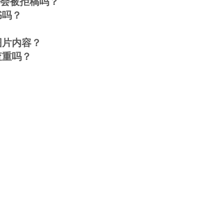
后会被拒稿吗？
书吗？
图片内容？
查重吗？
？